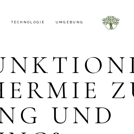
N
TECHNOLOGIE
UMGEBUNG
UNKTION
PHOTOVOLTAIKANLAGE
ELEKTROINSTALLATION
HERMIE Z
STROMGENERATOR
HAUSAUTOMATION
BELEUCHTUNG
UNG UND
DACH
SANITÄRINSTALLATION