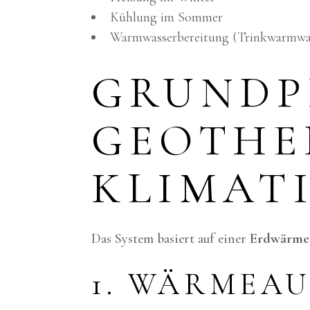
Kühlung im Sommer
Warmwasserbereitung (Trinkwarmwa
GRUNDP
GEOTHE
KLIMAT
Das System basiert auf einer
Erdwärme
1. WÄRMEA