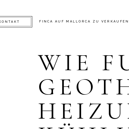
FINCA AUF MALLORCA ZU VERKAUFE
KONTAKT
WIE F
GEOT
HEIZ