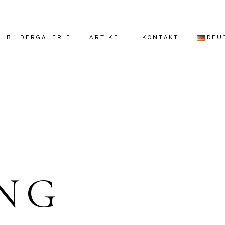
BILDERGALERIE
ARTIKEL
KONTAKT
DEU
ENGL
ESPA
DEUT
РУСС
NG