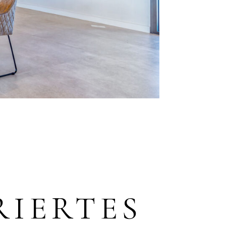
,
D
RIERTES