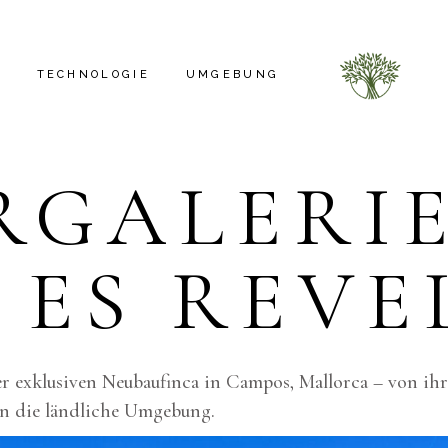
N
TECHNOLOGIE
UMGEBUNG
RGALERI
PHOTOVOLTAIKANLAGE
ELEKTROINSTALLATION
 ES REVE
STROMGENERATOR
HAUSAUTOMATION
BELEUCHTUNG
DACH
eser exklusiven Neubaufinca in Campos, Mallorca – von i
SANITÄRINSTALLATION
in die ländliche Umgebung.