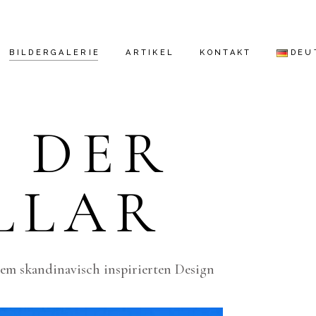
BILDERGALERIE
ARTIKEL
KONTAKT
DEU
E DER
ENGL
ESPA
LLAR
DEUT
РУСС
hrem skandinavisch inspirierten Design