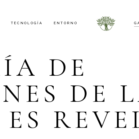
TECNOLOGÍA
ENTORNO
G
ÍA DE
FOTOVOLTAICA
GENERADOR
NES DE 
ILUMINACIÓN
DOMÓTICA
CONECTORES
 ES REVE
CUBIERTA
FONTANERÍA