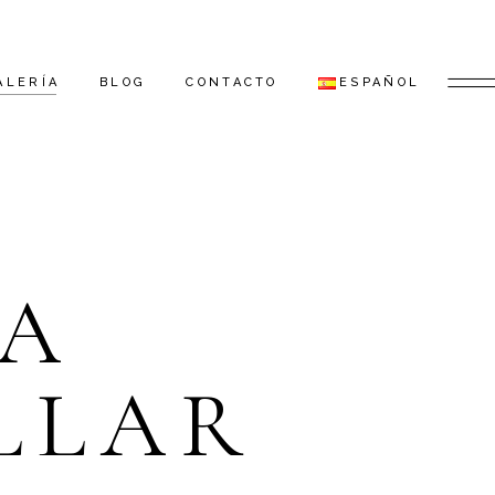
ALERÍA
BLOG
CONTACTO
ESPAÑOL
ENGLISH
ESPAÑOL
LA
DEUTSCH
РУССКИЙ
LLAR