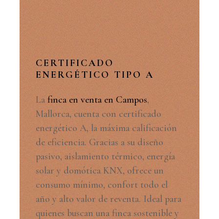
CERTIFICADO
ENERGÉTICO TIPO A
La
finca en venta en Campos
,
Mallorca, cuenta con certificado
energético A, la máxima calificación
de eficiencia. Gracias a su diseño
pasivo, aislamiento térmico, energía
solar y domótica KNX, ofrece un
consumo mínimo, confort todo el
año y alto valor de reventa. Ideal para
quienes buscan una finca sostenible y