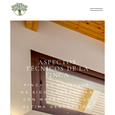
ASPECTOS
TÉCNICOS DE LA
FINCA
FINCA ES REVELLAR
HA SIDO CONSTRUÍDA
CON MATERIALES DE
ÚLTIMA GENERACIÓN