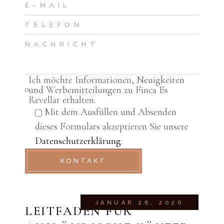
Ich möchte Informationen, Neuigkeiten
und Werbemitteilungen zu Finca Es
Revellar erhalten.
Mit dem Ausfüllen und Absenden
dieses Formulars akzeptieren Sie unsere
Datenschutzerklärung
.
KONTAKT
6
JANUAR 26, 2026
LEITFADEN FÜR
WI