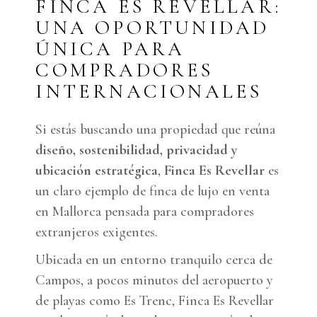
FINCA ES REVELLAR:
UNA OPORTUNIDAD
ÚNICA PARA
COMPRADORES
INTERNACIONALES
Si estás buscando una propiedad que reúna
diseño, sostenibilidad, privacidad y
ubicación estratégica
,
Finca Es Revellar
es
un claro ejemplo de finca de lujo en venta
en Mallorca pensada para compradores
extranjeros exigentes.
Ubicada en un entorno tranquilo cerca de
Campos, a pocos minutos del aeropuerto y
de playas como Es Trenc, Finca Es Revellar