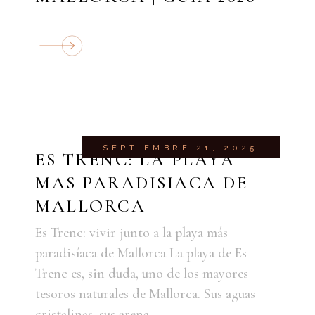
SEPTIEMBRE 21, 2025
ES TRENC: LA PLAYA
MAS PARADISIACA DE
MALLORCA
Es Trenc: vivir junto a la playa más
paradisíaca de Mallorca La playa de Es
Trenc es, sin duda, uno de los mayores
tesoros naturales de Mallorca. Sus aguas
cristalinas, sus arena