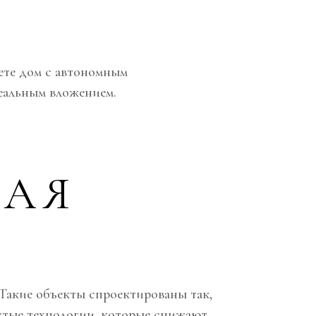
ете дом с автономным
еальным вложением.
МАЯ
 Такие объекты спроектированы так,
стые технологии, которые снижают