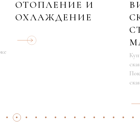
ОТОПЛЕНИЕ И
В
ОХЛАЖДЕНИЕ
С
С
М
рке
Куп
ска
Пок
ска