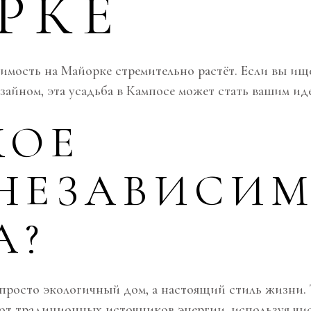
РКЕ
мость на Майорке стремительно растёт. Если вы ищ
айном, эта усадьба в Кампосе может стать вашим ид
КОЕ
НЕЗАВИСИ
А?
 просто экологичный дом, а настоящий стиль жизни.
от традиционных источников энергии, используя чи