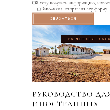
Я хочу получать информацию, новости
Заполняя и отправляя эту форму
СВЯЗАТЬСЯ
РЯ, 2026
26 ЯНВАРЯ, 202
 В
РУКОВОДСТВО ДЛ
Ю
ИНОСТРАННЫХ